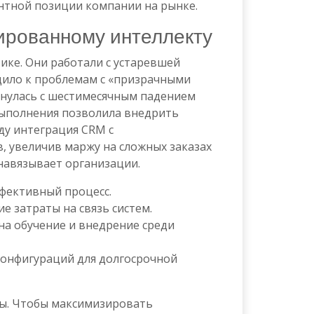
нтной позиции компании на рынке.
рированному интеллекту
ке. Они работали с устаревшей
одило к проблемам с «призрачными
лкнулась с шестимесячным падением
выполнения позволила внедрить
оду интеграция CRM с
 увеличив маржу на сложных заказах
навязывает организации.
фективный процесс.
е затраты на связь систем.
а обучение и внедрение среди
онфигураций для долгосрочной
ры. Чтобы максимизировать