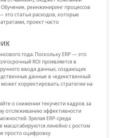
. Обучение, реинжиниринг процессов
— это статьи расходов, которые
затратами, проект часто
рик
нсового года. Поскольку ERP — это
олгосрочный ROI проявляется в
 ручного ввода данных, создающих
одственные данные в «единственный
о может корректировать стратегии на
йте о снижении текучести кадров за
ему отслеживанию эффективности
можностей. Зрелая ERP-среда
е масштабируются линейно с ростом
не просто оцифровку