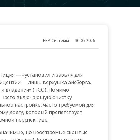
ERP-Системы
•
30-05-2026
тиция — «установил и забыл» для
ицензии — лишь верхушка айсберга.
и владения» (TCO). Помимо
, часто включающую очистку
ьной настройке, часто требуемой для
му долгу, который препятствует
очной перспективе.
значимые, но неосязаемые скрытые
ина отчаяния»), бюджет компании