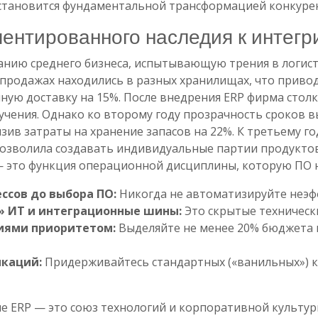
 становится фундаментальной трансформацией конкуре
ментированного наследия к интег
ию среднего бизнеса, испытывающую трения в логисти
и продажах находились в разных хранилищах, что прив
нную доставку на 15%. После внедрения ERP фирма сто
учения. Однако ко второму году прозрачность сроков 
низив затраты на хранение запасов на 22%. К третьему г
зволила создавать индивидуальные партии продуктов,
P — это функция операционной дисциплины, которую ПО 
ссов до выбора ПО:
Никогда не автоматизируйте неэф
» ИТ и интеграционные шины:
Это скрытые технически
иями приоритетом:
Выделяйте не менее 20% бюджета н
каций:
Придерживайтесь стандартных («ванильных») к
е ERP — это союз технологий и корпоративной культу