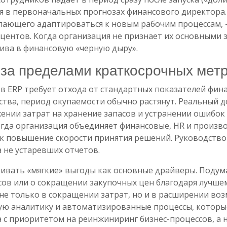
ся в первоначальных прогнозах финансового директора
елающего адаптироваться к новым рабочим процессам, 
центов. Когда организация не признает их основными 
тива в финансовую «черную дыру».
 за пределами краткосрочных мет
 в ERP требует отхода от стандартных показателей фина
ва, период окупаемости обычно растянут. Реальный д
ении затрат на хранение запасов и устранении ошибок
гда организация объединяет финансовые, HR и произв
как повышение скорости принятия решений. Руководств
 не устаревших отчетов.
ивать «мягкие» выгоды как основные драйверы. Подума
сов или о сокращении закупочных цен благодаря лучш
не только в сокращении затрат, но и в расширении воз
ую аналитику и автоматизированные процессы, которы
а с приоритетом на реинжиниринг бизнес-процессов, а 