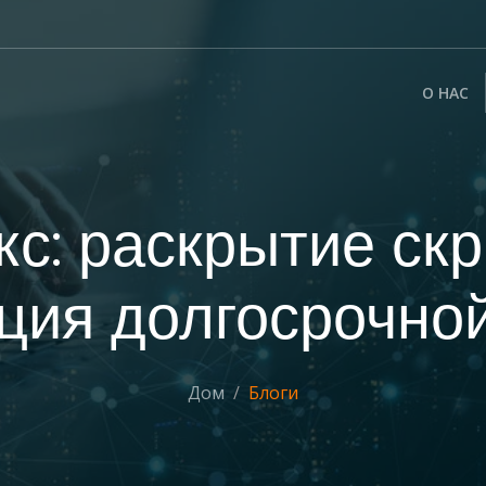
О НАС
с: раскрытие ск
ция долгосрочно
Дом
Блоги