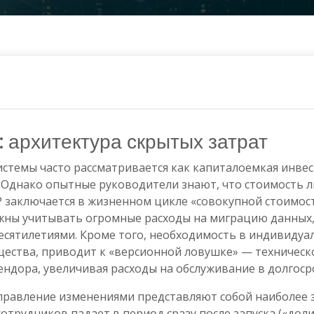
 архитектура скрытых затрат
стемы часто рассматривается как капиталоемкая инвес
Однако опытные руководители знают, что стоимость л
 заключается в жизненном цикле «совокупной стоимост
лжны учитывать огромные расходы на миграцию данных
есятилетиями. Кроме того, необходимость в индивидуал
ства, приводит к «версионной ловушке» — техническо
ендора, увеличивая расходы на обслуживание в долгоср
правление изменениями представляют собой наиболее 
отрудников падает в период сразу после запуска («дол