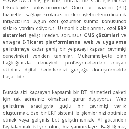
SOVBETOV'a hoş geldiniz, burada biz sizin işletmenizi
teknolojiyle buluşturuyoruz! Öncü bir yazılım (BT)
hizmetleri sağlayıcısı olarak, modern işletmelerin dinamik
ihtiyaçlarına uygun özel çözümler sunma konusunda
sizlere yardım ediyoruz. Uzmanlık alanlarımız, özel
ERP
sistemleri
geliştirmeden, sorunsuz
CMS çözümleri
ve
entegre
E-Ticaret platformlarına
,
web
ve
uygulama
geliştirmeye kadar geniş bir yelpazeyi kapsar, çevrimiçi
deneyimleri yeniden tanımlar. Mükemmeliyete olan
bağlılığımızla, deneyimli profesyonellerden oluşan
ekibimiz dijital hedeflerinizi gerçeğe dönüştürmekte
başarılıdır.
Burada sizi kapsayan kapsamlı bir BT hizmetleri paketi
için tek adresiniz olmaktan gurur duyuyoruz. Web
geliştirme aracılığıyla güçlü bir çevrimiçi varlık
oluşturmak, özel bir ERP sistemi ile işlemlerinizi optimize
etmek veya gelişmiş bot geliştirmemizle AI gücünden
faydalanmak istiyor olun, biz yanınızdayız. Bağlılığımız,