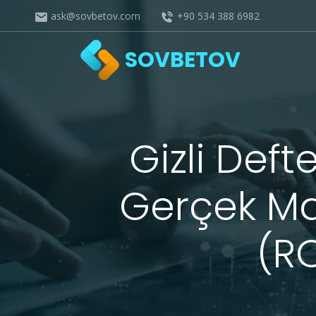
ask@sovbetov.com
+90 534 388 6982
SOVBETOV
Gizli Def
Gerçek Mal
(R