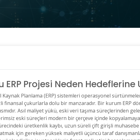
ğu ERP Projesi Neden Hedeflerin
l Kaynak Planlama (ERP) sistemleri operasyonel sürtünmeler 
i finansal çukurlarla dolu bir manzaradır. Bir kurum ERP dö
mıdır. Asıl maliyet yükü, eski veri taşıma süreçlerinden gele
erimsiz eski süreçleri modern bir çerçeve içinde kopyalamaya
sürecindeki üretkenlik kaybı, uzun süreli çift girişli muhasebe
tmak için gereken yüksek maliyetli üçüncü taraf danışmanlar 