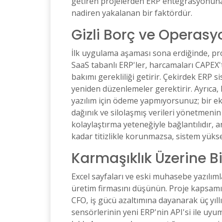
getiren projelerden ERP entegrasyonuna y
nadiren yakalanan bir faktördür.
Gizli Borç ve Operasy
İlk uygulama aşaması sona erdiğinde, pr
SaaS tabanlı ERP'ler, harcamaları CAPEX
bakımı gerekliliği getirir. Çekirdek ERP s
yeniden düzenlemeler gerektirir. Ayrıca,
yazılım için ödeme yapmıyorsunuz; bir e
dağınık ve silolaşmış verileri yönetmenin
kolaylaştırma yeteneğiyle bağlantılıdır,
kadar titizlikle korunmazsa, sistem yüksek
Karmaşıklık Üzerine 
Excel sayfaları ve eski muhasebe yazılımla
üretim firmasını düşünün. Proje kapsamı, 
CFO, iş gücü azaltımına dayanarak üç yıll
sensörlerinin yeni ERP'nin API'si ile u