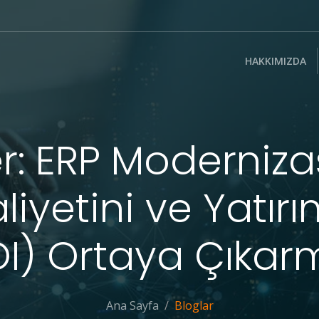
HAKKIMIZDA
ter: ERP Moderni
iyetini ve Yatırım
OI) Ortaya Çıkar
Ana Sayfa
Bloglar