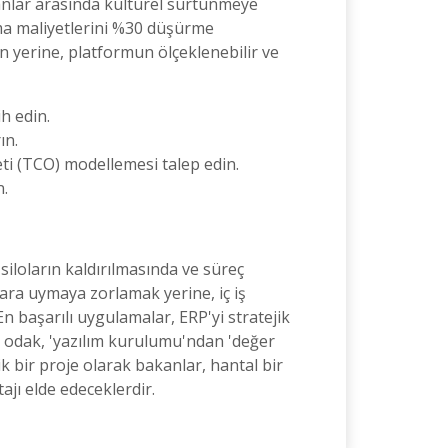
ışanlar arasında kültürel sürtünmeye
şıma maliyetlerini %30 düşürme
n yerine, platformun ölçeklenebilir ve
h edin.
ın.
eti (TCO) modellemesi talep edin.
n.
siloların kaldırılmasında ve süreç
ara uymaya zorlamak yerine, iç iş
 başarılı uygulamalar, ERP'yi stratejik
rak odak, 'yazılım kurulumu'ndan 'değer
k bir proje olarak bakanlar, hantal bir
ajı elde edeceklerdir.