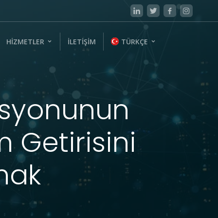
HIZMETLER
İLETIŞIM
TÜRKÇE
zasyonunun
 Getirisini
mak