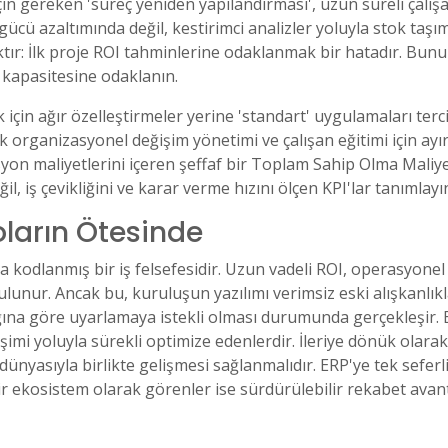
 için gereken 'süreç yeniden yapılandırması', uzun süreli çal
ş gücü azaltımında değil, kestirimci analizler yoluyla stok ta
ktır: İlk proje ROI tahminlerine odaklanmak bir hatadır. Bunu
e kapasitesine odaklanın.
çin ağır özelleştirmeler yerine 'standart' uygulamaları terci
 organizasyonel değişim yönetimi ve çalışan eğitimi için ayır
asyon maliyetlerini içeren şeffaf bir Toplam Sahip Olma Maliy
, iş çevikliğini ve karar verme hızını ölçen KPI'lar tanımlayı
oların Ötesinde
a kodlanmış bir iş felsefesidir. Uzun vadeli ROI, operasyonel 
nur. Ancak bu, kuruluşun yazılımı verimsiz eski alışkanlıkl
ğına göre uyarlamaya istekli olması durumunda gerçekleşir. En
tişimi yoluyla sürekli optimize edenlerdir. İleriye dönük ola
ünyasıyla birlikte gelişmesi sağlanmalıdır. ERP'ye tek seferli
ir ekosistem olarak görenler ise sürdürülebilir rekabet avant