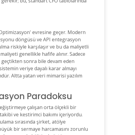
 gerekir; bu, standart CFO tablolarında
 Optimizasyon' evresine geçer. Modern
nflasyonu döngüsü ve API entegrasyon
lma riskiyle karşılaşır ve bu da maliyetli
iyeti genellikle hafife alınır. Sadece
a geçtikten sonra bile devam eden
sistemin veriye dayalı karar almayı
ür. Altta yatan veri mimarisi yazılım
grasyon Paradoksu
eğiştirmeye çalışan orta ölçekli bir
akibi ve kestirimci bakımı içeriyordu.
ulama sırasında şirket, atölye
n büyük bir sermaye harcamasını zorunlu