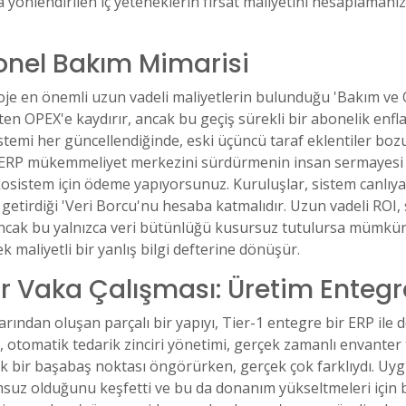
önlendirilen iç yeteneklerin fırsat maliyetini hesaplamanız
onel Bakım Mimarisi
oje en önemli uzun vadeli maliyetlerin bulunduğu 'Bakım ve
'ten OPEX'e kaydırır, ancak bu geçiş sürekli bir abonelik e
istemi her güncellendiğinde, eski üçüncü taraf eklentiler bozu
 ERP mükemmeliyet merkezini sürdürmenin insan sermayesi mal
kosistem için ödeme yapıyorsunuz. Kuruluşlar, sistem canlıy
 getirdiği 'Veri Borcu'nu hesaba katmalıdır. Uzun vadeli ROI, 
 ancak bu yalnızca veri bütünlüğü kusursuz tutulursa mümkünd
 maliyetli bir yanlış bilgi defterine dönüşür.
Bir Vaka Çalışması: Üretim Ente
rından oluşan parçalı bir yapıyı, Tier-1 entegre bir ERP ile d
otomatik tedarik zinciri yönetimi, gerçek zamanlı envanter t
ık bir başabaş noktası öngörürken, gerçek çok farklıydı. Uyg
yumsuz olduğunu keşfetti ve bu da donanım yükseltmeleri içi