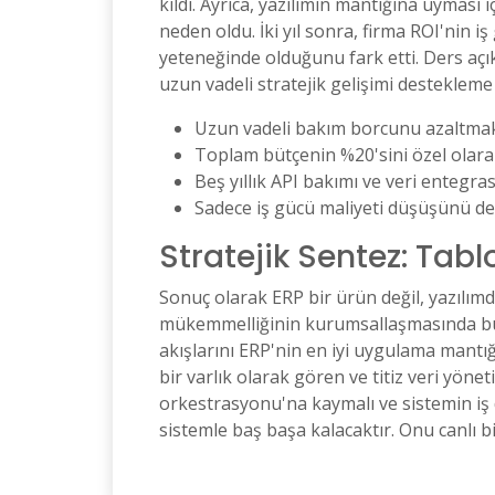
kıldı. Ayrıca, yazılımın mantığına uyması
neden oldu. İki yıl sonra, firma ROI'nin i
yeteneğinde olduğunu fark etti. Ders açı
uzun vadeli stratejik gelişimi desteklem
Uzun vadeli bakım borcunu azaltmak i
Toplam bütçenin %20'sini özel olarak
Beş yıllık API bakımı ve veri entegr
Sadece iş gücü maliyeti düşüşünü değil
Stratejik Sentez: Tabl
Sonuç olarak ERP bir ürün değil, yazılımd
mükemmelliğinin kurumsallaşmasında bulu
akışlarını ERP'nin en iyi uygulama mantı
bir varlık olarak gören ve titiz veri yöne
orkestrasyonu'na kaymalı ve sistemin iş d
sistemle baş başa kalacaktır. Onu canlı b