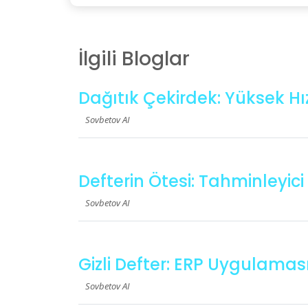
İlgili Bloglar
Dağıtık Çekirdek: Yüksek Hız
Sovbetov AI
Defterin Ötesi: Tahminleyic
Sovbetov AI
Gizli Defter: ERP Uygulamas
Sovbetov AI